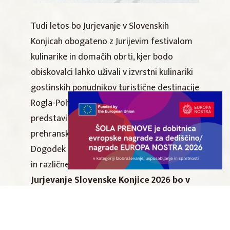
Tudi letos bo Jurjevanje v Slovenskih
Konjicah obogateno z Jurijevim festivalom
kulinarike in domačih obrti, kjer bodo
obiskovalci lahko uživali v izvrstni kulinariki
gostinskih ponudnikov turistične destinacije
Rogla-Pohorje. Na stojnicah se bodo
predstavili mnogi lokalni ponudniki s
prehranskimi in rokodelskimi izdelki.
Dogodek bodo dopolnile vožnje s kočijami
in različne aktivnosti za otroke.
Jurjevanje Slovenske Konjice 2026 bo v
soboto, 25. aprila, od 14. ure naprej.
Za ažurne informacije o programu
dogodkov in druge uporabne informacije