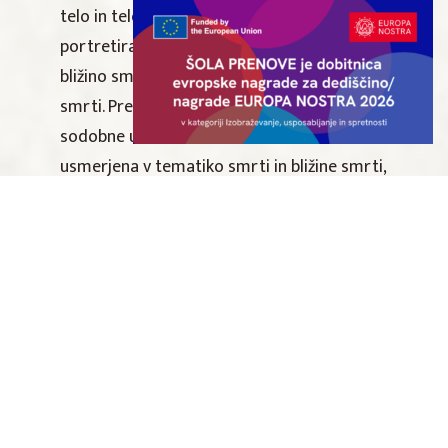
telo in telo v približevanju smrti, ko je
portretiral tiste, ki so doživeli neposredno
bližino smrti ali svoje telo pripeljali na rob
smrti. Pregledna razstava v Galeriji
sodobne umetnosti bo vsebinsko
usmerjena v tematiko smrti in bližine smrti,
ki ju sodobna družba še vedno tabuizira in
odriva na rob vidnega.
Dodaj v Google koledar