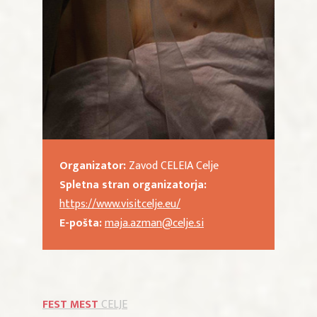
Organizator:
Zavod CELEIA Celje
Spletna stran organizatorja:
https://www.visitcelje.eu/
E-pošta:
maja.azman@celje.si
FEST MEST
CELJE