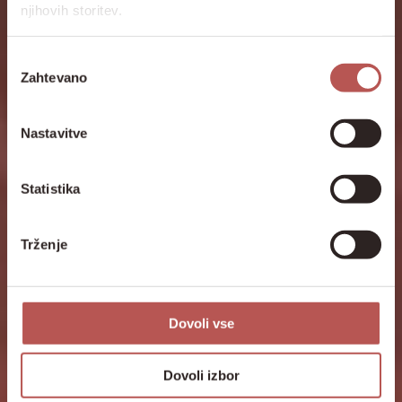
njihovih storitev.
Izbira
Zahtevano
soglasja
Nastavitve
Statistika
Trženje
Dovoli vse
Dovoli izbor