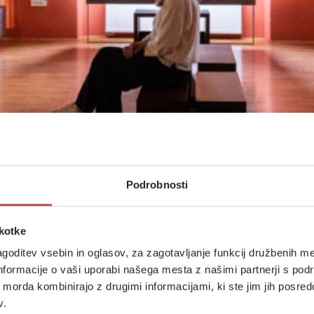
Podrobnosti
škotke
goditev vsebin in oglasov, za zagotavljanje funkcij družbenih me
nformacije o vaši uporabi našega mesta z našimi partnerji s pod
ih morda kombinirajo z drugimi informacijami, ki ste jim jih posredov
v.