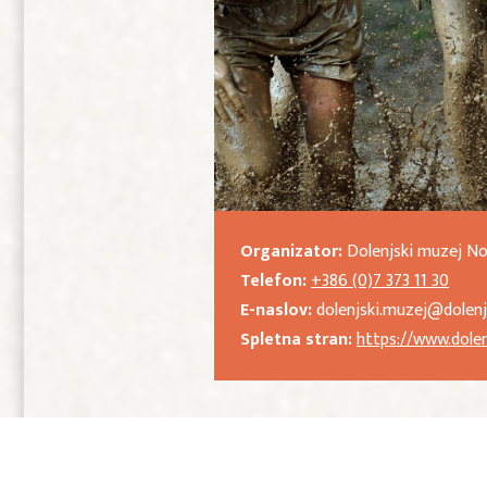
Organizator:
Dolenjski muzej N
Telefon:
+386 (0)7 373 11 30
E-naslov:
dolenjski.muzej@dolenj
Spletna stran:
https://www.dolen