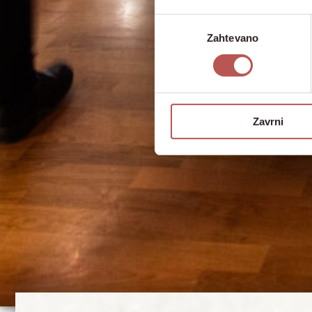
Izbira
Zahtevano
soglasja
Zavrni