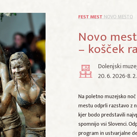
FEST MEST
NOVO MESTO
Novo mest
– košček ra
Dolenjski muz
20. 6. 2026-8. 2
Na poletno muzejsko noč
mestu odprli razstavo z 
kjer bodo predstavili najvp
spomnijo vsi Slovenci. Odp
program in ustvarjalne d