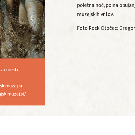
poletna noč, polna obujan
muzejskih vrtov.
Foto Rock Otočec: Gregor
ovo mesto
skimuzej.si
jskimuzej.si/