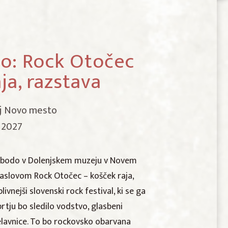
o: Rock Otočec
ja, razstava
ej Novo mesto
. 2027
 bodo v Dolenjskem muzeju v Novem
naslovom Rock Otočec – košček raja,
livnejši slovenski rock festival, ki se ga
rtju bo sledilo vodstvo, glasbeni
elavnice. To bo rockovsko obarvana