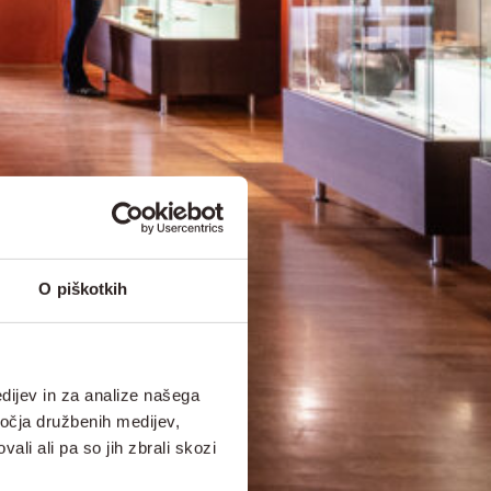
O piškotkih
dijev in za analize našega
ročja družbenih medijev,
ali ali pa so jih zbrali skozi