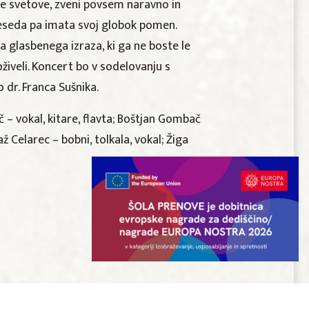
čne svetove, zveni povsem naravno in
 beseda pa imata svoj globok pomen.
a glasbenega izraza, ki ga ne boste le
živeli. Koncert bo v sodelovanju s
 dr. Franca Sušnika.
 – vokal, kitare, flavta; Boštjan Gombač
Blaž Celarec – bobni, tolkala, vokal; Žiga