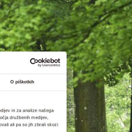
O piškotkih
dijev in za analize našega
ročja družbenih medijev,
ali ali pa so jih zbrali skozi