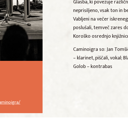
Glasba, ki povezuje razli
neprisiljeno, vsak ton in
Vabljeni na večer iskreneg
poslušali, temveč zares do
Koroško osrednjo knjižnico
Caminoigra so:
Jan Tomšič
– klarinet, piščali, vokal; 
Golob – kontrabas
caminoigra/