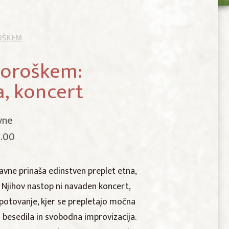
OŠKEM
Koroškem:
, koncert
vne
9.00
vne prinaša edinstven preplet etna,
. Njihov nastop ni navaden koncert,
potovanje, kjer se prepletajo močna
 besedila in svobodna improvizacija.