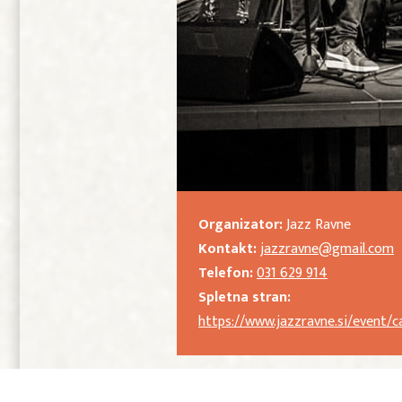
Organizator:
Jazz Ravne
Kontakt:
jazzravne@gmail.com
Telefon:
031 629 914
Spletna stran:
https://www.jazzravne.si/event/