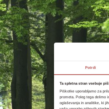
Potrdi
Ta spletna stran vsebuje pi
Piškotke uporabljamo za prila
prometa. Poleg tega delimo i
oglaševanja in analitike, ki j
vašo uporabo njihovih storite