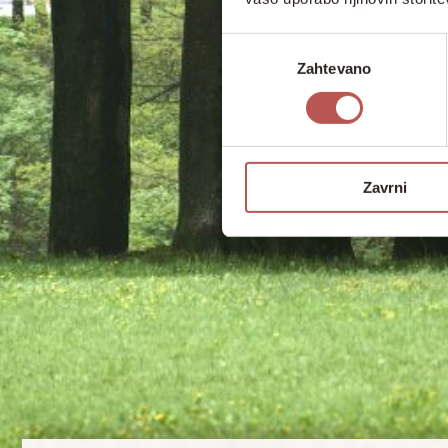
Izbira
Zahtevano
soglasja
Zavrni