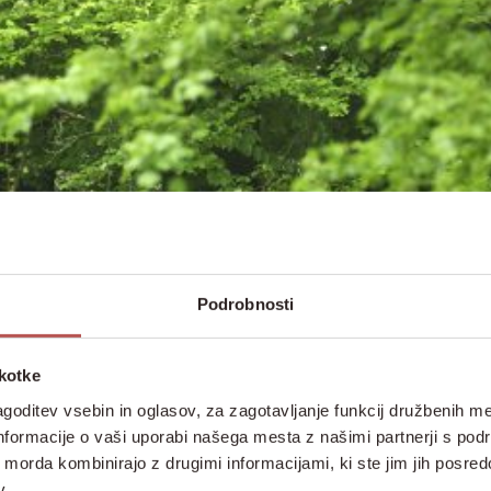
Podrobnosti
škotke
goditev vsebin in oglasov, za zagotavljanje funkcij družbenih me
nformacije o vaši uporabi našega mesta z našimi partnerji s pod
ih morda kombinirajo z drugimi informacijami, ki ste jim jih posredov
v.