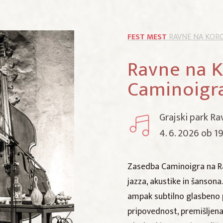
FEST MEST
RAVNE NA KOR
Ravne na 
Caminoigra
Grajski park Ra
4. 6. 2026 ob 1
Zasedba Caminoigra na Ra
jazza, akustike in šansona
ampak subtilno glasbeno 
pripovednost, premišljena