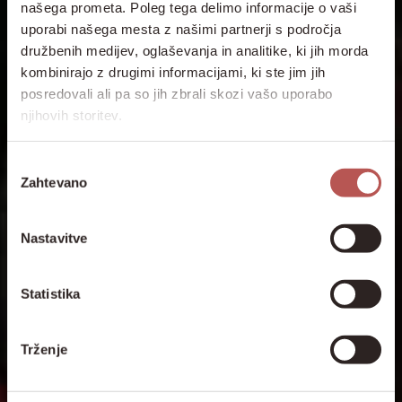
našega prometa. Poleg tega delimo informacije o vaši
uporabi našega mesta z našimi partnerji s področja
družbenih medijev, oglaševanja in analitike, ki jih morda
kombinirajo z drugimi informacijami, ki ste jim jih
posredovali ali pa so jih zbrali skozi vašo uporabo
njihovih storitev.
Izbira
Zahtevano
soglasja
Nastavitve
Statistika
Trženje