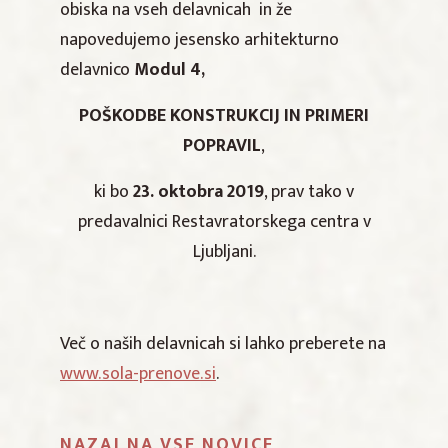
obiska na vseh delavnicah in že
napovedujemo jesensko arhitekturno
delavnico
Modul 4,
POŠKODBE KONSTRUKCIJ IN PRIMERI
POPRAVIL
,
ki bo
23. oktobra 2019
, prav tako v
predavalnici Restavratorskega centra v
Ljubljani.
Več o naših delavnicah si lahko preberete na
www.sola-prenove.si
.
NAZAJ NA VSE NOVICE