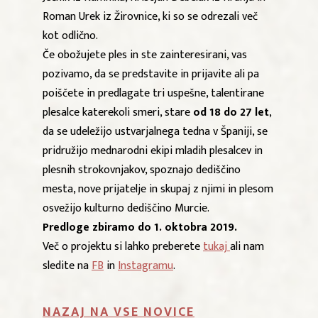
Roman Urek iz Žirovnice, ki so se odrezali več
kot odlično.
Če obožujete ples in ste zainteresirani, vas
pozivamo, da se predstavite in prijavite ali pa
poiščete in predlagate tri uspešne, talentirane
plesalce katerekoli smeri, stare
od 18 do 27 let
,
da se udeležijo ustvarjalnega tedna v Španiji, se
pridružijo mednarodni ekipi mladih plesalcev in
plesnih strokovnjakov, spoznajo dediščino
mesta, nove prijatelje in skupaj z njimi in plesom
osvežijo kulturno dediščino Murcie.
Predloge zbiramo do 1. oktobra 2019.
Več o projektu si lahko preberete
tukaj
ali nam
sledite na
FB
in
Instagramu
.
NAZAJ NA VSE NOVICE