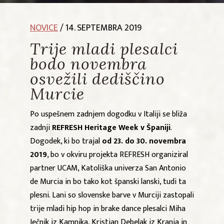
NOVICE
/ 14. SEPTEMBRA 2019
Trije mladi plesalci
bodo novembra
osvežili dediščino
Murcie
Po uspešnem zadnjem dogodku v Italiji se bliža
zadnji
REFRESH Heritage Week v Španiji
.
Dogodek, ki bo trajal
od 23. do 30. novembra
2019
, bo v okviru projekta REFRESH organiziral
partner UCAM, Katoliška univerza San Antonio
de Murcia in bo tako kot španski lanski, tudi ta
plesni. Lani so slovenske barve v Murciji zastopali
trije mladi hip hop in brake dance plesalci Miha
Ječnik iz Kamnika, Kristjan Debelak iz Kranja in