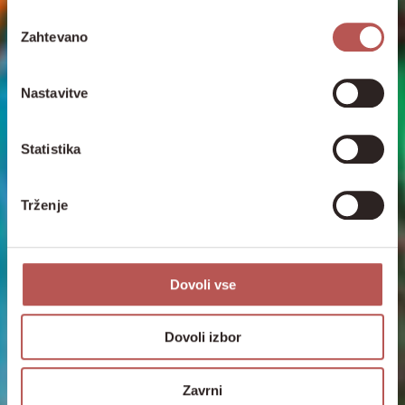
Izbira
Zahtevano
soglasja
Nastavitve
Statistika
Trženje
Dovoli vse
Dovoli izbor
Zavrni