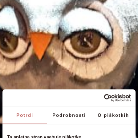
Potrdi
Podrobnosti
O piškotkih
Ta spletna stran vsebuje piškotke