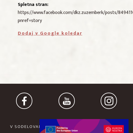
Spletna stran:
https://www.facebook.com/dkz.zuzemberk/posts/84941
pnref=story
Dodaj v Google koledar
V SODELOVANJU Z