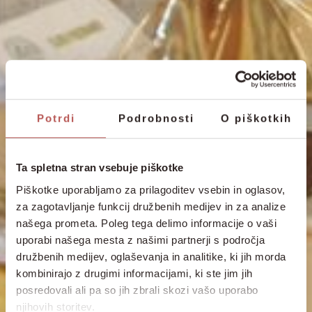
Potrdi
Podrobnosti
O piškotkih
Ta spletna stran vsebuje piškotke
Piškotke uporabljamo za prilagoditev vsebin in oglasov,
za zagotavljanje funkcij družbenih medijev in za analize
našega prometa. Poleg tega delimo informacije o vaši
uporabi našega mesta z našimi partnerji s področja
družbenih medijev, oglaševanja in analitike, ki jih morda
kombinirajo z drugimi informacijami, ki ste jim jih
posredovali ali pa so jih zbrali skozi vašo uporabo
njihovih storitev.